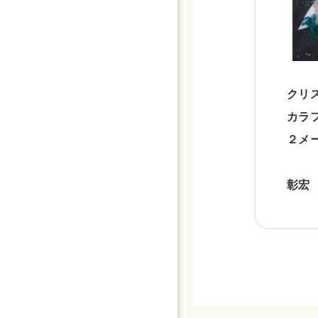
クリ
カラ
２メ
彰宏