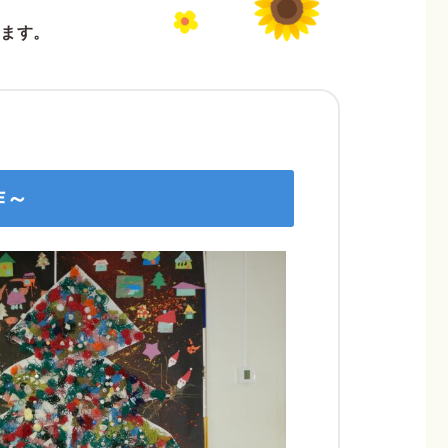
ます。
作～