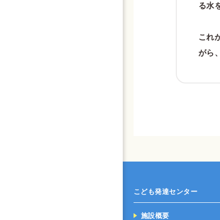
る水
これ
がら
こども発達センター
施設概要