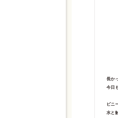
長か
今日
ビニ
水と