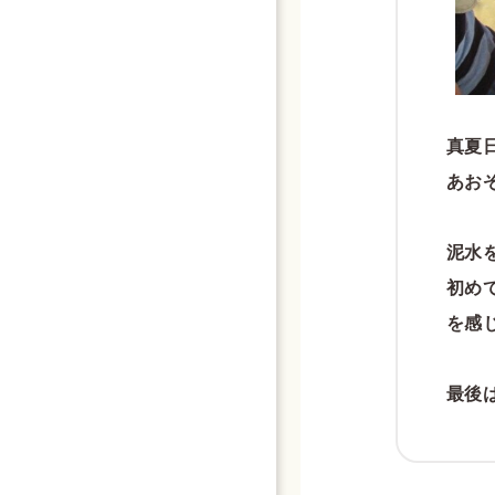
真夏
あお
泥水
初め
を感
最後