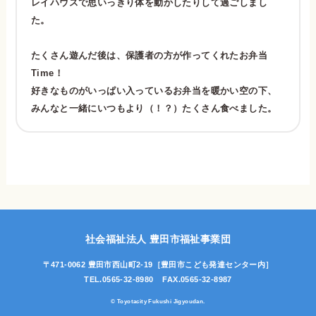
レイハウスで思いっきり体を動かしたりして過ごしまし
た。
たくさん遊んだ後は、保護者の方が作ってくれたお弁当
Time！
好きなものがいっぱい入っているお弁当を暖かい空の下、
みんなと一緒にいつもより（！？）たくさん食べました。
社会福祉法人 豊田市福祉事業団
〒471-0062 豊田市西山町2-19
［豊田市こども発達センター内］
TEL.0565-32-8980
FAX.0565-32-8987
© Toyotacity Fukushi Jigyoudan.