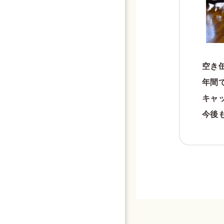
空き
年間
キャ
今後