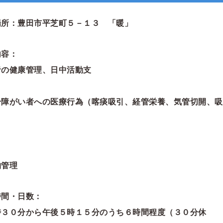
場所：豊田市平芝町５－１３ 「暖」
◆業務
者の健康管理、日中活動支
援
身障がい者への医療行為（喀痰吸引、経管栄養、気管切開、吸
） ③食事、排せつ、更
助 ④送迎
乗 ⑤
物管理
◆勤務時間
時３０分から午後５時１５分のうち６時間程度（３０分休