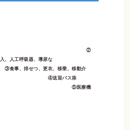
内容：
 ②
入、人工呼吸器、導尿な
衣、移乗、移動介
バス添
医療機
・日数：