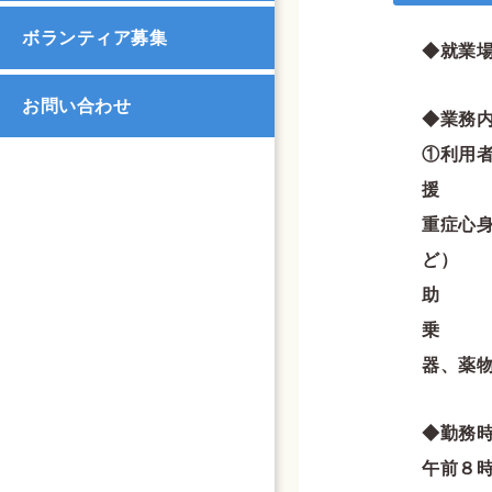
ボランティア募集
◆就業
お問い合わせ
①利用
重症心
ど
器、薬
午前８