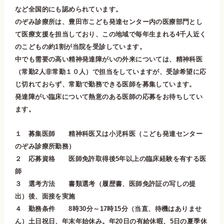
など全国的にも認められています。
のぞみ診療所は、豊田市こども発達センター内の医療部門とし
て医療支援を担当しており、この地域で毎年生まれる4千人近く
のこどもの約1割が当院を受診しています。
中でも需要の高い精神発達障がいの外来については、精神科医
（常勤2人非常勤１０人）で担当をしていますが、受診希望に応
じ切れておらず、常勤で勤務できる医師を募集しています。
発達障がい臨床について熱意のある医師の応募をお待ちしてい
ます。
１ 募集医師 精神科医又は小児科医（こども発達センター
のぞみ診療所勤務）
２ 応募資格 医師免許取得後5年以上の臨床経験を有する医
師
３ 選考方法 書類選考（履歴書、医師免許証の写しの提
出）後、面接を実施
４ 勤務条件 8時30分～17時15分（当直、待機はありませ
ん）土日祝日、年末年始休み。年20日の有給休暇、5日の夏季休