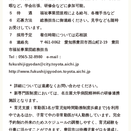
暇など。学会出張、研修会などに参加可能。
５ 待 遇 福祉事業団規程による給与、各種手当など
６ 応募方法 総務担当に御連絡ください。見学なども随時
お受けしています。
７ 採用予定 着任時期については応相談
８ 連絡先 〒461-0062 愛知県豊田市西山町2-19 豊田
市福祉事業団総務担当
Tel：0565-32-8980 e-mail：
fukushijigyodan@city.toyota.aichi.jp
http://www.fukushijigyodon.toyota.aichi.jp
＊ 詳細については遠慮なくお問い合わせください。
＊ 新専門医制度においては、名古屋大学病院精神科の研修連携
施設となります。
＊ 育児支援：常勤医1名が育児短時間勤務制度(6歳まで)を利用
中であるほか、子育て中の非常勤医が4人勤務しています。完全
予約制の外来のためスケジュールの調整しやすく、育児経験を
仕事に活かすことができます。豊田市は待機児童ゼロを達成し