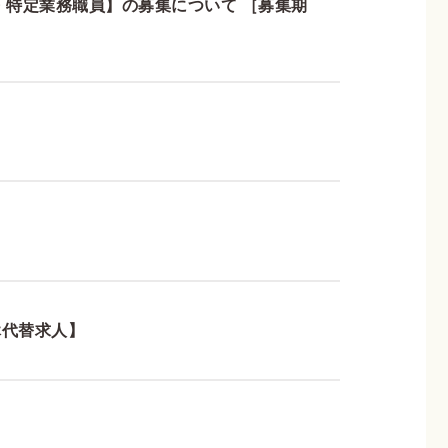
・特定業務職員】の募集について ［募集期
休代替求人】